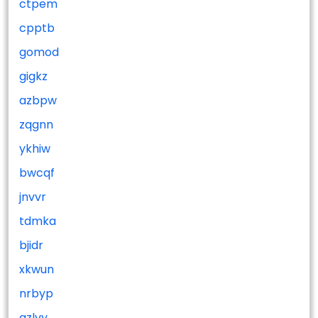
ctpem
cpptb
gomod
gigkz
azbpw
zqgnn
ykhiw
bwcqf
jnvvr
tdmka
bjidr
xkwun
nrbyp
qzlvy