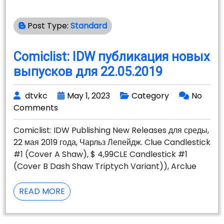
Post Type:
Standard
Comiclist: IDW публикация новых
выпусков для 22.05.2019
dtvkc
May 1, 2023
Category
No
Comments
Comiclist: IDW Publishing New Releases для среды,
22 мая 2019 года, Чарльз Лепейдж. Clue Candlestick
#1 (Cover A Shaw), $ 4,99CLE Candlestick #1
(Cover B Dash Shaw Triptych Variant)), Arclue
COMICLIST:
READ MORE
IDW
ПУБЛИКАЦИЯ