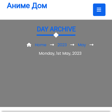
Skip
Аниме Дом
to
content
DAY ARCHIVE
Home
2023
May
Monday, 1st May, 2023