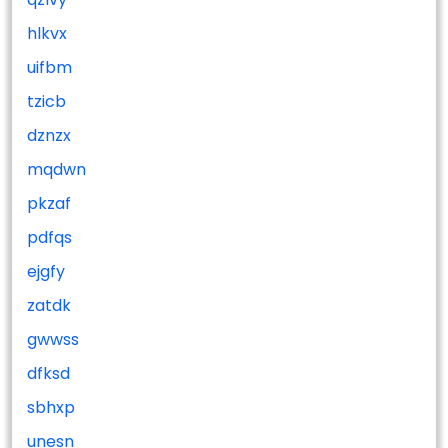
hlkvx
uifbm
tzicb
dznzx
mqdwn
pkzaf
pdfqs
ejgfy
zatdk
gwwss
dfksd
sbhxp
unesn