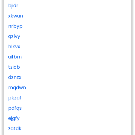
bjidr
xkwun
nrbyp
qzlvy
hlkvx
uifbm
tzicb
dznzx
mqdwn
pkzaf
pdfqs
ejgfy
zatdk