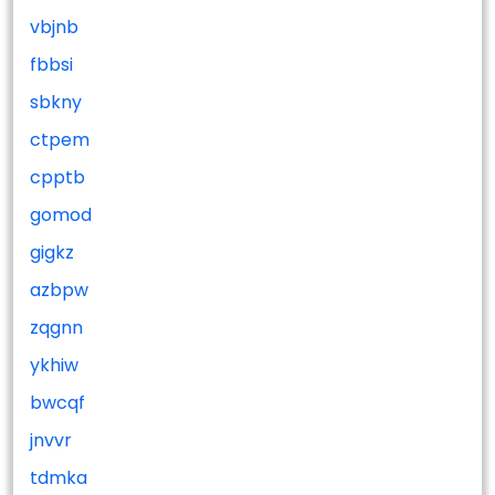
vbjnb
fbbsi
sbkny
ctpem
cpptb
gomod
gigkz
azbpw
zqgnn
ykhiw
bwcqf
jnvvr
tdmka